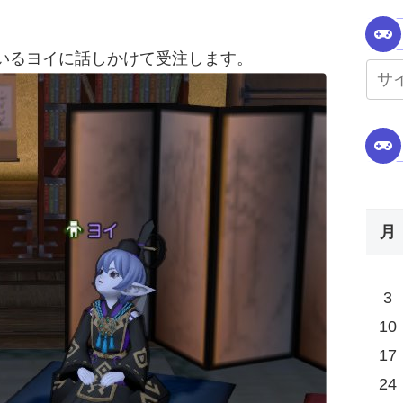
いるヨイに話しかけて受注します。
月
3
10
17
24