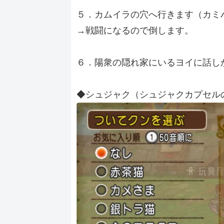
５．カムイラの穴へ行きます（カミハ
→戦闘になるので倒します。
６．陽衆の隠れ家にいるヨイに話し
◆シュジャク（シュジャクカプセル