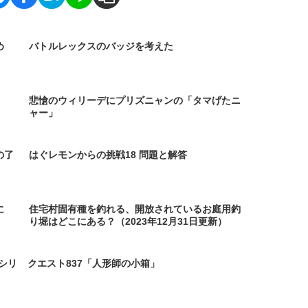
め
バトルレックスのバッジを考えた
悲愴のウィリーデにプリズニャンの「タマげたニ
ャー」
の了
はぐレモンからの挑戦18 問題と解答
に
住宅村固有種を釣れる、開放されているお庭用釣
り堀はどこにある？（2023年12月31日更新）
シリ
クエスト837「人形師の小箱」