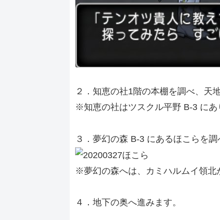
２．知恵の社1階の本棚を調べ、天
※知恵の社はツスクル平野 B-3 に
３．夢幻の森 B-3 にあるほこらを
※夢幻の森へは、カミハルムイ領北
４．地下の奥へ進みます。