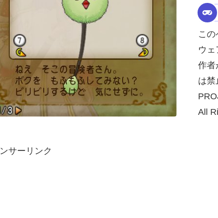
この
ウェ
作者
は禁
PRO
All R
ンサーリンク