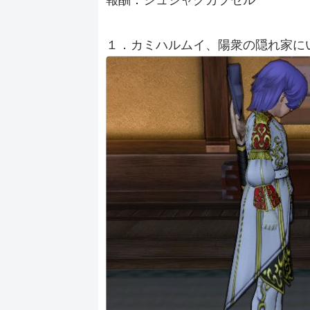
報酬：シュジャクカプセル
１．カミハルムイ、陽衆の隠れ家に