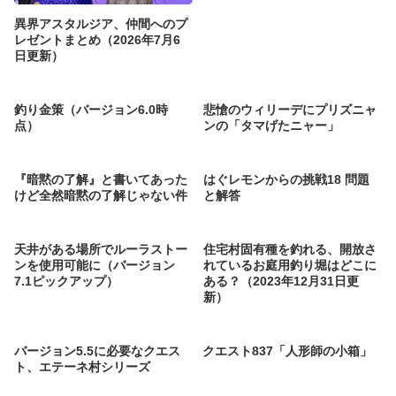
異界アスタルジア、仲間へのプ
レゼントまとめ（2026年7月6
日更新）
釣り金策（バージョン6.0時
悲愴のウィリーデにプリズニャ
点）
ンの「タマげたニャー」
『暗黙の了解』と書いてあった
はぐレモンからの挑戦18 問題
けど全然暗黙の了解じゃない件
と解答
天井がある場所でルーラストー
住宅村固有種を釣れる、開放さ
ンを使用可能に（バージョン
れているお庭用釣り堀はどこに
7.1ピックアップ）
ある？（2023年12月31日更
新）
バージョン5.5に必要なクエス
クエスト837「人形師の小箱」
ト、エテーネ村シリーズ