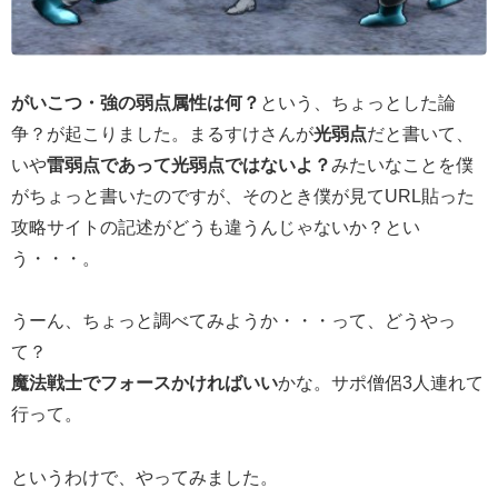
がいこつ・強の弱点属性は何？
という、ちょっとした論
争？が起こりました。まるすけさんが
光弱点
だと書いて、
いや
雷弱点であって光弱点ではないよ？
みたいなことを僕
がちょっと書いたのですが、そのとき僕が見てURL貼った
攻略サイトの記述がどうも違うんじゃないか？とい
う・・・。
うーん、ちょっと調べてみようか・・・って、どうやっ
て？
魔法戦士でフォースかければいい
かな。サポ僧侶3人連れて
行って。
というわけで、やってみました。