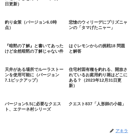
日更新）
釣り金策（バージョン6.0時
悲愴のウィリーデにプリズニャ
点）
ンの「タマげたニャー」
『暗黙の了解』と書いてあった
はぐレモンからの挑戦18 問題
けど全然暗黙の了解じゃない件
と解答
天井がある場所でルーラストー
住宅村固有種を釣れる、開放さ
ンを使用可能に（バージョン
れているお庭用釣り堀はどこに
7.1ピックアップ）
ある？（2023年12月31日更
新）
バージョン5.5に必要なクエス
クエスト837「人形師の小箱」
ト、エテーネ村シリーズ
アキラ