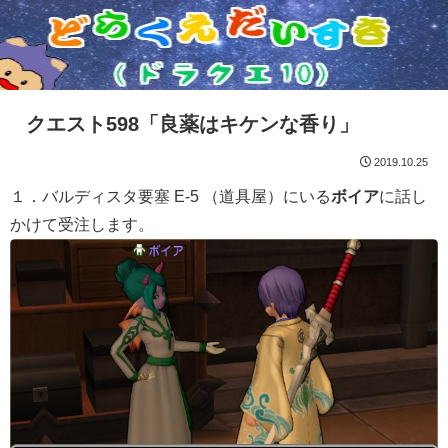
クエスト598「良薬はキケンな香り」
2019.10.25
１．バルディスタ要塞 E-5 （道具屋）にいる
ボイア
に話し
かけて受注します。