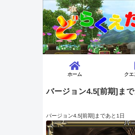
ホーム
クエ
バージョン4.5[前期]ま
バージョン4.5[前期]まであと1日