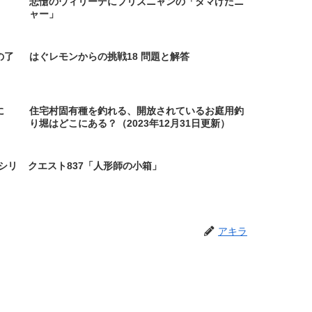
悲愴のウィリーデにプリズニャンの「タマげたニ
ャー」
の了
はぐレモンからの挑戦18 問題と解答
に
住宅村固有種を釣れる、開放されているお庭用釣
り堀はどこにある？（2023年12月31日更新）
シリ
クエスト837「人形師の小箱」
アキラ