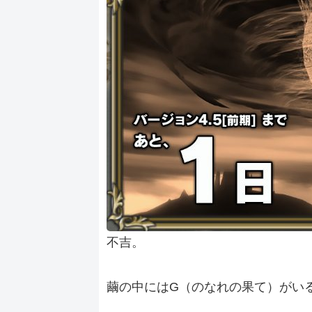
不吉。
繭の中にはG（のなれの果て）がい