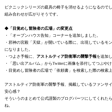
ピクニックシリーズの庭具の椅子を消せるようになるので
組み合わせが広がりそうです。
◆
「目覚めし冒険者の広場」の変更点
・「オープンハウス告知」コーナーを追加しました。
・邪神の宮殿「天獄」が開いている際に、出現しているモ
になりました。
・つよさ予報に、
アストルティア防衛軍の襲撃予報
を追加
・「思い出アルバム」からTwitterに画像を添付してつぶ
・目覚めし冒険者の広場で「依頼書」を検索した際の検索
アストルティア防衛軍の襲撃予報、掲載しているファンサ
安心感？
そういうのまとめて公式謹製のブログパーツにしてくれた
ね。