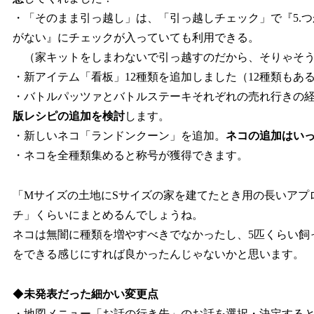
・「そのまま引っ越し」は、「引っ越しチェック」で『5.
がない』にチェックが入っていても利用できる。
（家キットをしまわないで引っ越すのだから、そりゃそ
・新アイテム「看板」12種類を追加しました（12種類もあ
・バトルパッツァとバトルステーキそれぞれの売れ行きの
版レシピの追加を検討
します。
・新しいネコ「ランドンクーン」を追加。
ネコの追加はい
・ネコを全種類集めると称号が獲得できます。
「Mサイズの土地にSサイズの家を建てたとき用の長いアプ
チ」くらいにまとめるんでしょうね。
ネコは無闇に種類を増やすべきでなかったし、5匹くらい飼
をできる感じにすれば良かったんじゃないかと思います。
◆
未発表だった細かい変更点
・地図メニュー「お話の行き先」のお話を選択・決定する