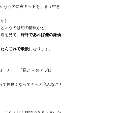
つかうものに家キットをしまう空き
うか）
るというのは初の情報かと）
経過を見て、
好評であれば他の廉価
ったんこれで最後
になります。
ローチ」→「長い○○のアプロー
って仲良くなってもっと色んなこと
と、あらすじを確認できるようにな