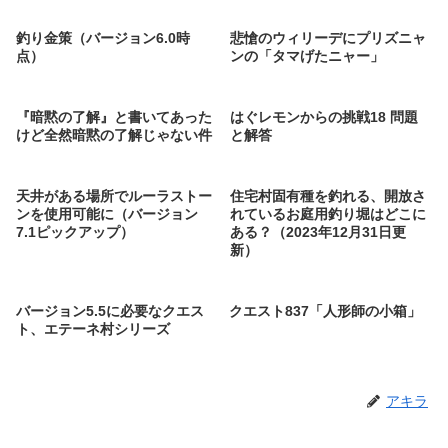
釣り金策（バージョン6.0時
悲愴のウィリーデにプリズニャ
点）
ンの「タマげたニャー」
『暗黙の了解』と書いてあった
はぐレモンからの挑戦18 問題
けど全然暗黙の了解じゃない件
と解答
天井がある場所でルーラストー
住宅村固有種を釣れる、開放さ
ンを使用可能に（バージョン
れているお庭用釣り堀はどこに
7.1ピックアップ）
ある？（2023年12月31日更
新）
バージョン5.5に必要なクエス
クエスト837「人形師の小箱」
ト、エテーネ村シリーズ
アキラ