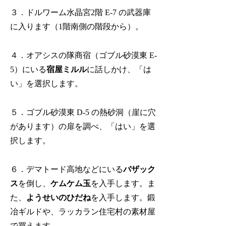
３．ドルワーム水晶宮2階 E-7 の武器庫
に入ります（1階南側の階段から）。
４．オアシスの隊商宿（ゴブル砂漠東 E-
5）にいる
宿屋ミルル
に話しかけ、「は
い」を選択します。
５．ゴブル砂漠東 D-5 の熱砂洞（崖に穴
があります）の扉を調べ、「はい」を選
択します。
６．デマトード高地などにいる
バザック
ス
を倒し、
ケムケム玉
を入手します。ま
た、
ようせいのひだね
を入手します。鍛
冶ギルドや、ラッカラン住宅村の素材屋
で買えます。