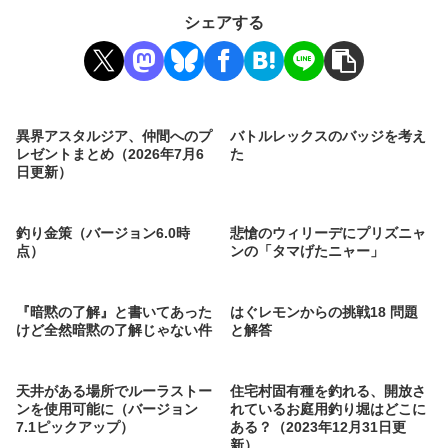
シェアする
異界アスタルジア、仲間へのプ
バトルレックスのバッジを考え
レゼントまとめ（2026年7月6
た
日更新）
釣り金策（バージョン6.0時
悲愴のウィリーデにプリズニャ
点）
ンの「タマげたニャー」
『暗黙の了解』と書いてあった
はぐレモンからの挑戦18 問題
けど全然暗黙の了解じゃない件
と解答
天井がある場所でルーラストー
住宅村固有種を釣れる、開放さ
ンを使用可能に（バージョン
れているお庭用釣り堀はどこに
7.1ピックアップ）
ある？（2023年12月31日更
新）