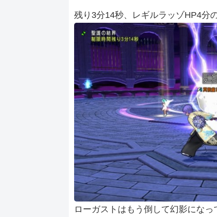
残り3分14秒、レギルラッゾHP4分の
ローガストはもう倒して幻影になっ