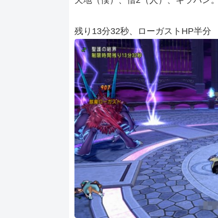
天地（僕）、僧2（人）、キラパン
残り13分32秒、ローガストHP半分