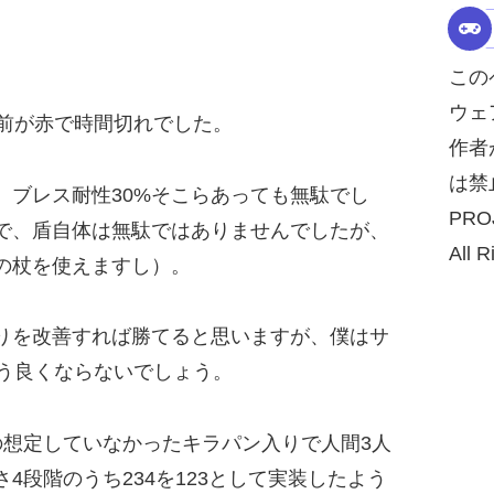
この
ウェ
名前が赤で時間切れでした。
作者
は禁
、ブレス耐性30%そこらあっても無駄でし
PRO
で、盾自体は無駄ではありませんでしたが、
All R
の杖を使えますし）。
りを改善すれば勝てると思いますが、僕はサ
もう良くならないでしょう。
の想定していなかったキラパン入りで人間3人
4段階のうち234を123として実装したよう