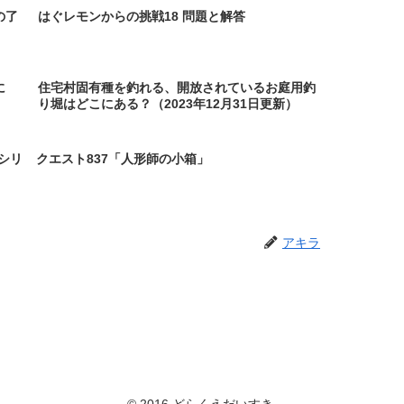
の了
はぐレモンからの挑戦18 問題と解答
に
住宅村固有種を釣れる、開放されているお庭用釣
り堀はどこにある？（2023年12月31日更新）
シリ
クエスト837「人形師の小箱」
アキラ
© 2016 どらくえだいすき.