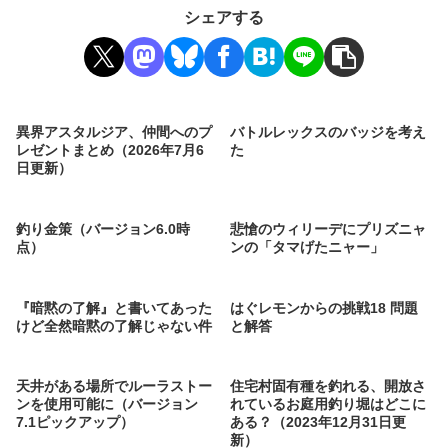
シェアする
異界アスタルジア、仲間へのプ
バトルレックスのバッジを考え
レゼントまとめ（2026年7月6
た
日更新）
釣り金策（バージョン6.0時
悲愴のウィリーデにプリズニャ
点）
ンの「タマげたニャー」
『暗黙の了解』と書いてあった
はぐレモンからの挑戦18 問題
けど全然暗黙の了解じゃない件
と解答
天井がある場所でルーラストー
住宅村固有種を釣れる、開放さ
ンを使用可能に（バージョン
れているお庭用釣り堀はどこに
7.1ピックアップ）
ある？（2023年12月31日更
新）