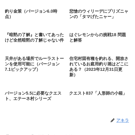
釣り金策（バージョン6.0時
悲愴のウィリーデにプリズニャ
点）
ンの「タマげたニャー」
『暗黙の了解』と書いてあった
はぐレモンからの挑戦18 問題
けど全然暗黙の了解じゃない件
と解答
天井がある場所でルーラストー
住宅村固有種を釣れる、開放さ
ンを使用可能に（バージョン
れているお庭用釣り堀はどこに
7.1ピックアップ）
ある？（2023年12月31日更
新）
バージョン5.5に必要なクエス
クエスト837「人形師の小箱」
ト、エテーネ村シリーズ
アキラ