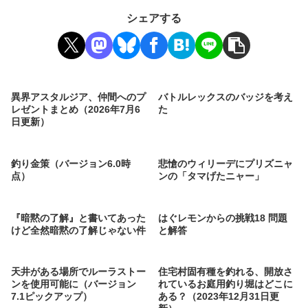
シェアする
異界アスタルジア、仲間へのプ
バトルレックスのバッジを考え
レゼントまとめ（2026年7月6
た
日更新）
釣り金策（バージョン6.0時
悲愴のウィリーデにプリズニャ
点）
ンの「タマげたニャー」
『暗黙の了解』と書いてあった
はぐレモンからの挑戦18 問題
けど全然暗黙の了解じゃない件
と解答
天井がある場所でルーラストー
住宅村固有種を釣れる、開放さ
ンを使用可能に（バージョン
れているお庭用釣り堀はどこに
7.1ピックアップ）
ある？（2023年12月31日更