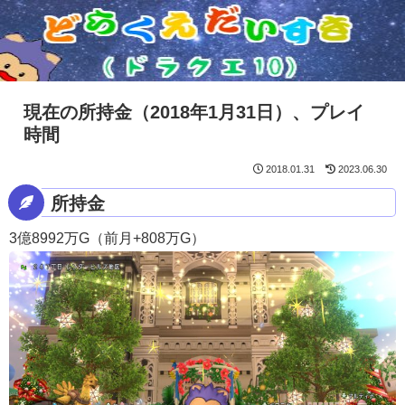
現在の所持金（2018年1月31日）、プレイ
時間
2018.01.31
2023.06.30
所持金
3億8992万G（前月+808万G）