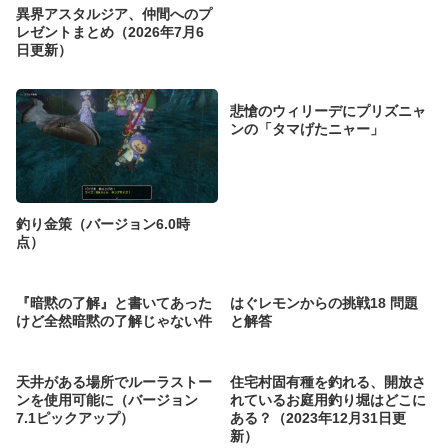
異界アスタルジア、仲間へのプ
レゼントまとめ（2026年7月6
日更新）
悲愴のウィリーデにプリズニャ
ンの「タマげたニャー」
釣り金策（バージョン6.0時
点）
『暗黙の了解』と書いてあった
はぐレモンからの挑戦18 問題
けど全然暗黙の了解じゃない件
と解答
天井がある場所でルーラストー
住宅村固有種を釣れる、開放さ
ンを使用可能に（バージョン
れているお庭用釣り堀はどこに
7.1ピックアップ）
ある？（2023年12月31日更
新）