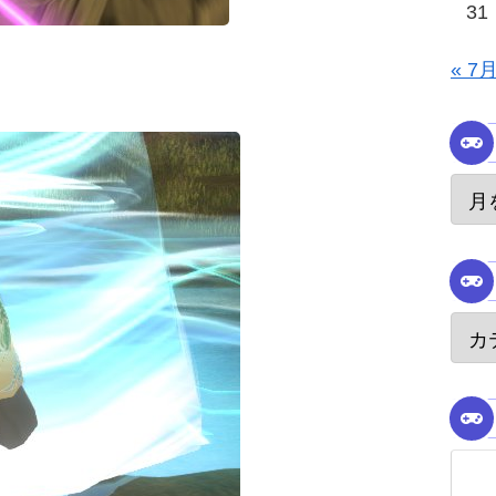
31
« 7