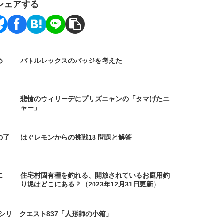
シェアする
め
バトルレックスのバッジを考えた
悲愴のウィリーデにプリズニャンの「タマげたニ
ャー」
の了
はぐレモンからの挑戦18 問題と解答
に
住宅村固有種を釣れる、開放されているお庭用釣
り堀はどこにある？（2023年12月31日更新）
シリ
クエスト837「人形師の小箱」