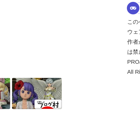
この
ウェ
作者
は禁
PRO
All R