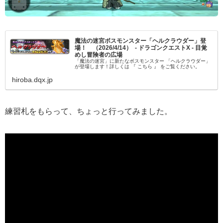
魔法の迷宮ボスモンスター「ヘルクラウダー」登
場！ （2026/4/14） - ドラゴンクエストX - 目覚
めし冒険者の広場
「魔法の迷宮」に新たなボスモンスター 「ヘルクラウダー」
が登場します！詳しくは 『 こちら 』 をご覧ください。
hiroba.dqx.jp
練習札をもらって、ちょっと行ってみました。