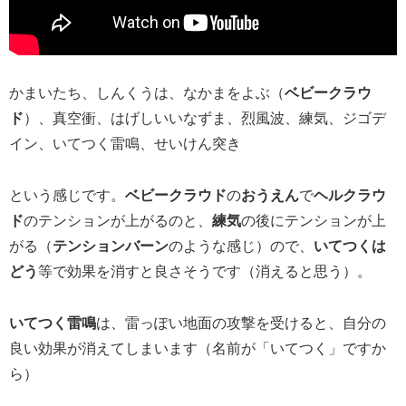
かまいたち、しんくうは、なかまをよぶ（
ベビークラウ
ド
）、真空衝、はげしいいなずま、烈風波、練気、ジゴデ
イン、いてつく雷鳴、せいけん突き
という感じです。
ベビークラウド
の
おうえん
で
ヘルクラウ
ド
のテンションが上がるのと、
練気
の後にテンションが上
がる（
テンションバーン
のような感じ）ので、
いてつくは
どう
等で効果を消すと良さそうです（消えると思う）。
いてつく雷鳴
は、雷っぽい地面の攻撃を受けると、自分の
良い効果が消えてしまいます（名前が「いてつく」ですか
ら）