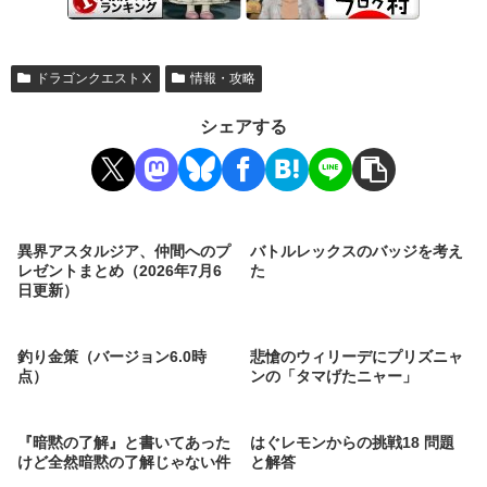
ドラゴンクエストⅩ
情報・攻略
シェアする
異界アスタルジア、仲間へのプ
バトルレックスのバッジを考え
レゼントまとめ（2026年7月6
た
日更新）
釣り金策（バージョン6.0時
悲愴のウィリーデにプリズニャ
点）
ンの「タマげたニャー」
『暗黙の了解』と書いてあった
はぐレモンからの挑戦18 問題
けど全然暗黙の了解じゃない件
と解答