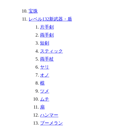
宝珠
レベル132新武器・盾
片手剣
両手剣
短剣
スティック
両手杖
ヤリ
オノ
棍
ツメ
ムチ
扇
ハンマー
ブーメラン