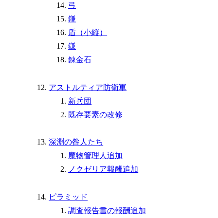
弓
鎌
盾（小縦）
鎌
錬金石
アストルティア防衛軍
新兵団
既存要素の改修
深淵の咎人たち
魔物管理人追加
ノクゼリア報酬追加
ピラミッド
調査報告書の報酬追加