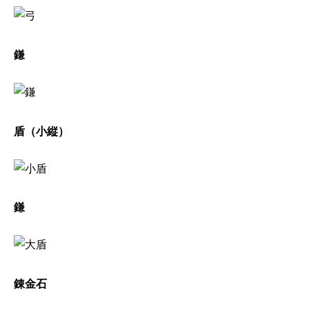
鎌
盾（小縦）
鎌
錬金石