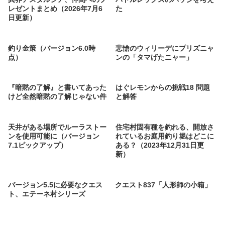
レゼントまとめ（2026年7月6
た
日更新）
釣り金策（バージョン6.0時
悲愴のウィリーデにプリズニャ
点）
ンの「タマげたニャー」
『暗黙の了解』と書いてあった
はぐレモンからの挑戦18 問題
けど全然暗黙の了解じゃない件
と解答
天井がある場所でルーラストー
住宅村固有種を釣れる、開放さ
ンを使用可能に（バージョン
れているお庭用釣り堀はどこに
7.1ピックアップ）
ある？（2023年12月31日更
新）
バージョン5.5に必要なクエス
クエスト837「人形師の小箱」
ト、エテーネ村シリーズ