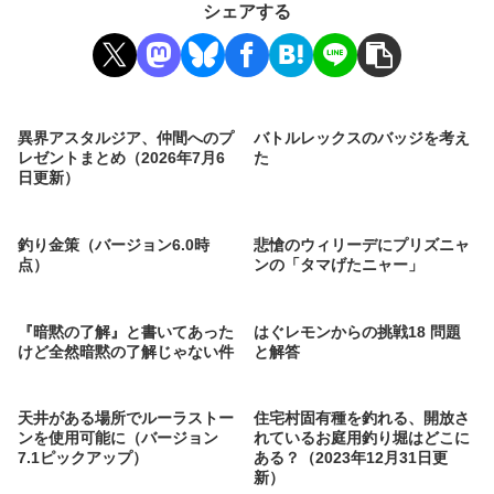
シェアする
異界アスタルジア、仲間へのプ
バトルレックスのバッジを考え
レゼントまとめ（2026年7月6
た
日更新）
釣り金策（バージョン6.0時
悲愴のウィリーデにプリズニャ
点）
ンの「タマげたニャー」
『暗黙の了解』と書いてあった
はぐレモンからの挑戦18 問題
けど全然暗黙の了解じゃない件
と解答
天井がある場所でルーラストー
住宅村固有種を釣れる、開放さ
ンを使用可能に（バージョン
れているお庭用釣り堀はどこに
7.1ピックアップ）
ある？（2023年12月31日更
新）