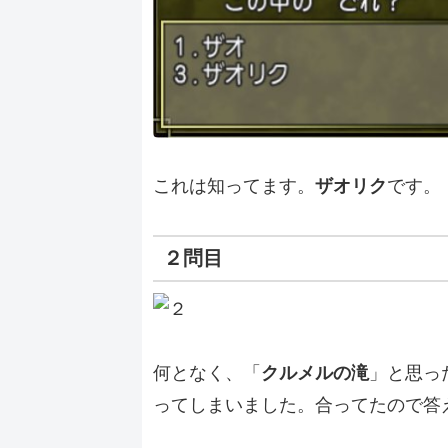
これは知ってます。
ザオリク
です。
２問目
何となく、「
クルメルの滝
」と思っ
ってしまいました。合ってたので答