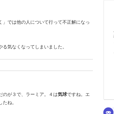
く」では他の人について行って不正解になっ
やる気なくなってしまいました。
だのが３で、ラーミア。４は
気球
ですね。エ
したね。