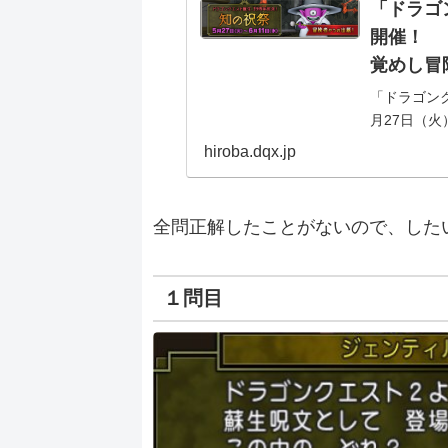
「ドラゴ
開催！ （2
覚めし冒
「ドラゴン
月27日（
なさんから
hiroba.dqx.jp
題」が登場し
全問正解したことがないので、した
１問目