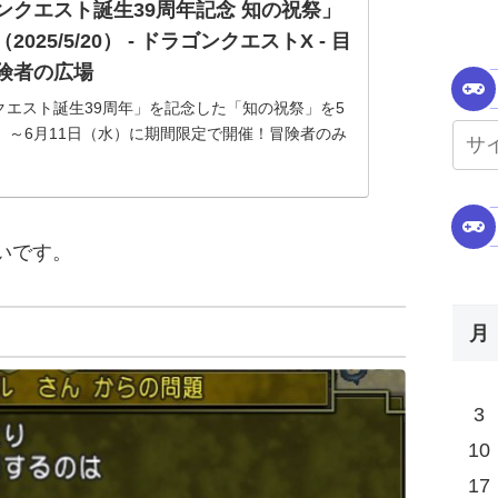
ンクエスト誕生39周年記念 知の祝祭」
025/5/20） - ドラゴンクエストX - 目
険者の広場
クエスト誕生39周年」を記念した「知の祝祭」を5
火）～6月11日（水）に期間限定で開催！冒険者のみ
募集した「『ドラゴンクエストI～XI』にまつわる問
ます！詳しくは 『 こちら 』 をご覧ください。
いです。
月
3
10
17