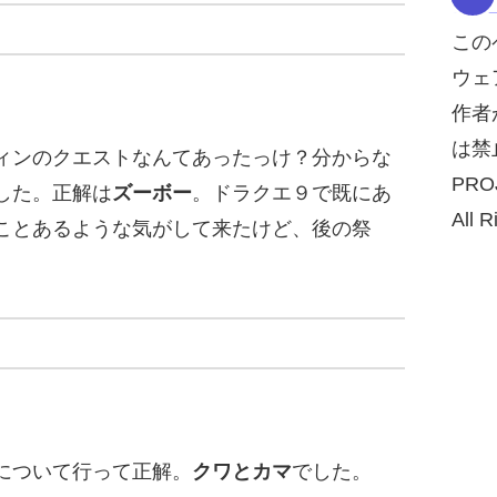
この
ウェ
作者
は禁
ィンのクエストなんてあったっけ？分からな
PRO
した。正解は
ズーボー
。ドラクエ９で既にあ
All R
ことあるような気がして来たけど、後の祭
について行って正解。
クワとカマ
でした。