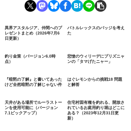
異界アスタルジア、仲間へのプ
バトルレックスのバッジを考え
レゼントまとめ（2026年7月6
た
日更新）
釣り金策（バージョン6.0時
悲愴のウィリーデにプリズニャ
点）
ンの「タマげたニャー」
『暗黙の了解』と書いてあった
はぐレモンからの挑戦18 問題
けど全然暗黙の了解じゃない件
と解答
天井がある場所でルーラストー
住宅村固有種を釣れる、開放さ
ンを使用可能に（バージョン
れているお庭用釣り堀はどこに
7.1ピックアップ）
ある？（2023年12月31日更
新）