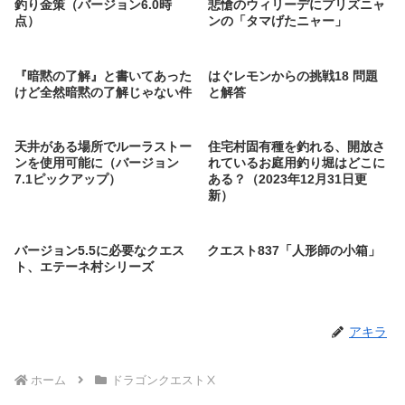
釣り金策（バージョン6.0時
悲愴のウィリーデにプリズニャ
点）
ンの「タマげたニャー」
『暗黙の了解』と書いてあった
はぐレモンからの挑戦18 問題
けど全然暗黙の了解じゃない件
と解答
天井がある場所でルーラストー
住宅村固有種を釣れる、開放さ
ンを使用可能に（バージョン
れているお庭用釣り堀はどこに
7.1ピックアップ）
ある？（2023年12月31日更
新）
バージョン5.5に必要なクエス
クエスト837「人形師の小箱」
ト、エテーネ村シリーズ
アキラ
ホーム
ドラゴンクエストⅩ