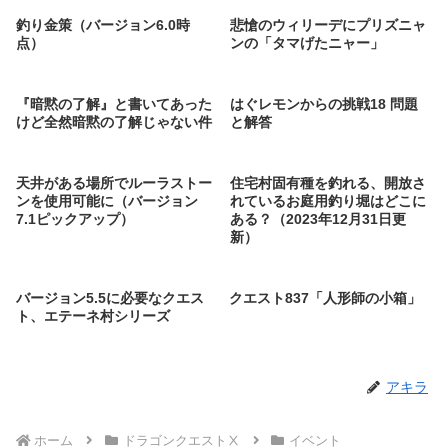
釣り金策（バージョン6.0時
悲愴のウィリーデにプリズニャ
点）
ンの「タマげたニャー」
『暗黙の了解』と書いてあった
はぐレモンからの挑戦18 問題
けど全然暗黙の了解じゃない件
と解答
天井がある場所でルーラストー
住宅村固有種を釣れる、開放さ
ンを使用可能に（バージョン
れているお庭用釣り堀はどこに
7.1ピックアップ）
ある？（2023年12月31日更
新）
バージョン5.5に必要なクエス
クエスト837「人形師の小箱」
ト、エテーネ村シリーズ
アキラ
ホーム
ドラゴンクエストⅩ
イベント