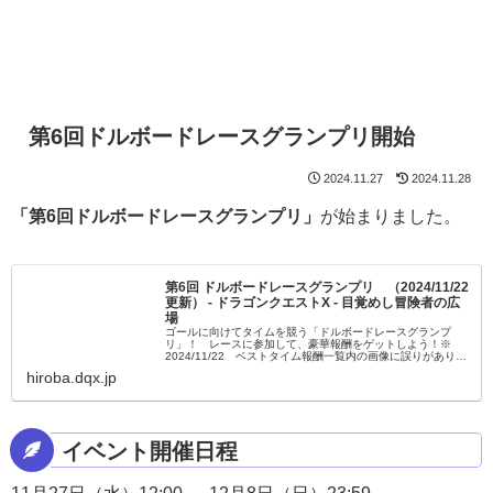
第6回ドルボードレースグランプリ開始
2024.11.27
2024.11.28
「第6回ドルボードレースグランプリ」
が始まりました。
第6回 ドルボードレースグランプリ （2024/11/22
更新） - ドラゴンクエストX - 目覚めし冒険者の広
場
ゴールに向けてタイムを競う「ドルボードレースグランプ
リ」！ レースに参加して、豪華報酬をゲットしよう！※
2024/11/22 ベストタイム報酬一覧内の画像に誤りがありま
したので修正しました。詳しくは 『 こちら 』 をご覧くださ
hiroba.dqx.jp
い。
イベント開催日程