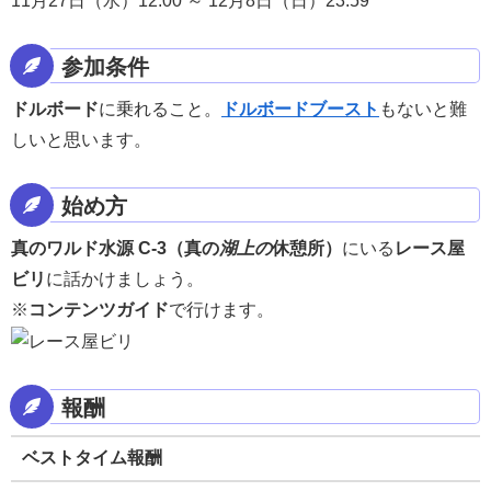
11月27日（水）12:00 ～ 12月8日（日）23:59
参加条件
ドルボード
に乗れること。
ドルボードブースト
もないと難
しいと思います。
始め方
真のワルド水源 C-3（真の
湖上の
休憩所）
にいる
レース屋
ビリ
に話かけましょう。
※
コンテンツガイド
で行けます。
報酬
ベストタイム報酬