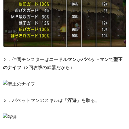
２．仲間モンスターは
ニードルマン
か
パペットマン
で
聖王
のナイフ
（2回攻撃の武器だから）
３．パペットマンのスキルは「
浮遊
」を取る。