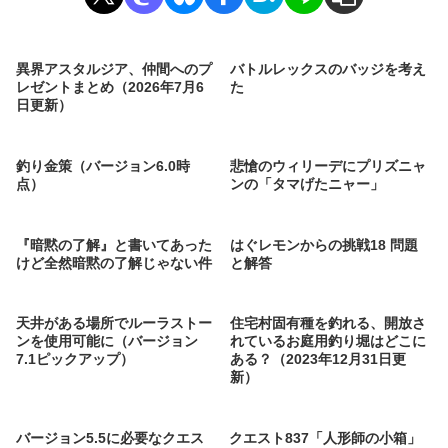
異界アスタルジア、仲間へのプ
バトルレックスのバッジを考え
レゼントまとめ（2026年7月6
た
日更新）
釣り金策（バージョン6.0時
悲愴のウィリーデにプリズニャ
点）
ンの「タマげたニャー」
『暗黙の了解』と書いてあった
はぐレモンからの挑戦18 問題
けど全然暗黙の了解じゃない件
と解答
天井がある場所でルーラストー
住宅村固有種を釣れる、開放さ
ンを使用可能に（バージョン
れているお庭用釣り堀はどこに
7.1ピックアップ）
ある？（2023年12月31日更
新）
バージョン5.5に必要なクエス
クエスト837「人形師の小箱」