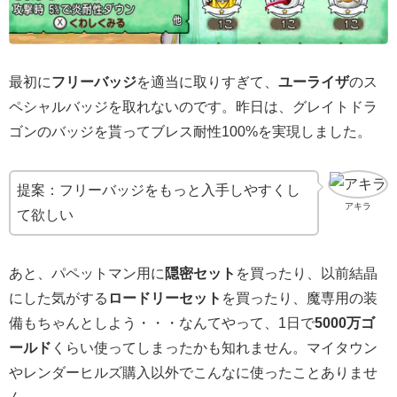
最初に
フリーバッジ
を適当に取りすぎて、
ユーライザ
のス
ペシャルバッジを取れないのです。昨日は、グレイトドラ
ゴンのバッジを貰ってブレス耐性100%を実現しました。
提案：フリーバッジをもっと入手しやすくし
アキラ
て欲しい
あと、パペットマン用に
隠密セット
を買ったり、以前結晶
にした気がする
ロードリーセット
を買ったり、魔専用の装
備もちゃんとしよう・・・なんてやって、1日で
5000万ゴ
ールド
くらい使ってしまったかも知れません。マイタウン
やレンダーヒルズ購入以外でこんなに使ったことありませ