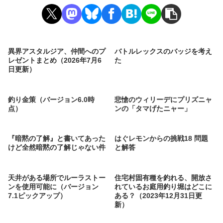
異界アスタルジア、仲間へのプ
バトルレックスのバッジを考え
レゼントまとめ（2026年7月6
た
日更新）
釣り金策（バージョン6.0時
悲愴のウィリーデにプリズニャ
点）
ンの「タマげたニャー」
『暗黙の了解』と書いてあった
はぐレモンからの挑戦18 問題
けど全然暗黙の了解じゃない件
と解答
天井がある場所でルーラストー
住宅村固有種を釣れる、開放さ
ンを使用可能に（バージョン
れているお庭用釣り堀はどこに
7.1ピックアップ）
ある？（2023年12月31日更
新）