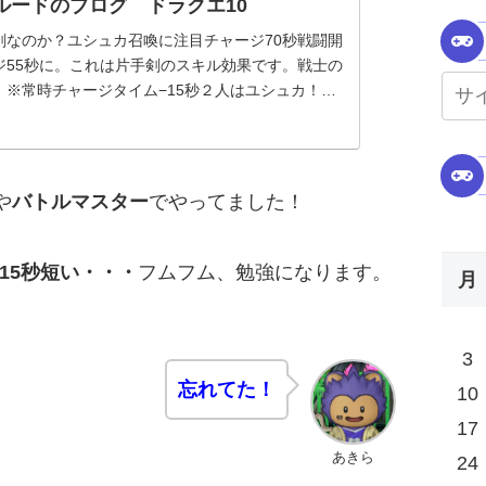
ブルードのブログ ドラクエ10
剣なのか？ユシュカ召喚に注目チャージ70秒戦闘開
ジ55秒に。これは片手剣のスキル効果です。戦士の
。※常時チャージタイム−15秒２人はユシュカ！？
！😉※ブレイブチャージ使えば、ユシュカの召喚55
や
バトルマスター
でやってました！
15秒短い・・・
フムフム、勉強になります。
月
。
3
忘れてた！
10
17
あきら
24