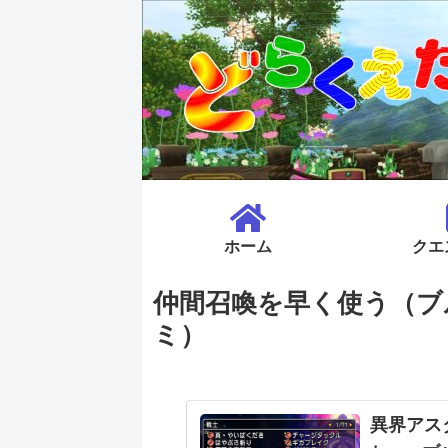
ホーム
クエ
仲間召喚を早く使う（ブ
ミ）
異界アス