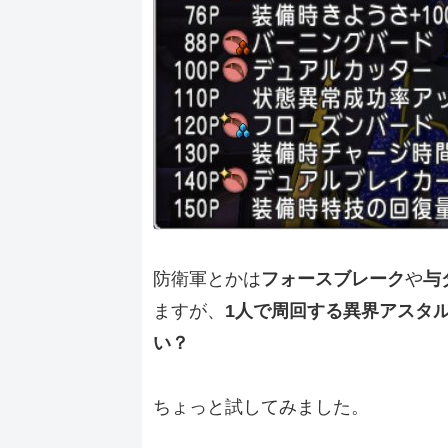
防衛軍とかは
フォースブレーク
や
与
ますが、
1人で周回する異界アスタ
い？
ちょっと試してみました。