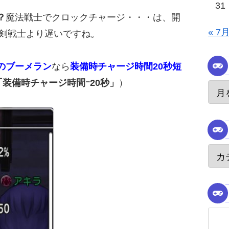
31
？
魔法戦士でクロックチャージ・・・は、開
« 7
手剣戦士より遅いですね。
のブーメラン
なら
装備時チャージ時間20秒短
「装備時チャージ時間ｰ20秒」
）