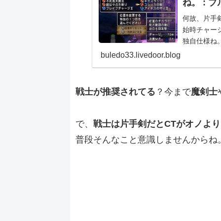
ね。 : 
何故、片手
始時チャー
独自仕様ね
手早く召喚
buledo33.livedoor.blog
秒かかり...
戦士が推奨されてる
？今まで
魔剣士
で、
戦士は片手剣だとCTがオノより
普段そんなこと意識しませんからね