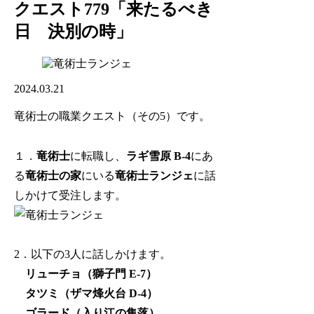
クエスト779「来たるべき
日 決別の時」
2024.03.21
竜術士の職業クエスト（その5）です。
１．
竜術士
に転職し、
ラギ雪原 B-4
にあ
る
竜術士の家
にいる
竜術士ランジェ
に話
しかけて受注します。
2．以下の3人に話しかけます。
リューチョ（獅子門 E-7）
タツミ（ザマ烽火台 D-4）
ゴラード（入り江の集落）