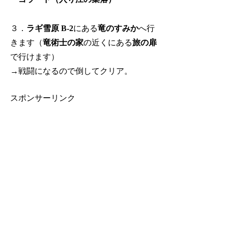
３．
ラギ雪原 B-2
にある
竜のすみか
へ行
きます（
竜術士の家
の近くにある
旅の扉
で行けます）
→戦闘になるので倒してクリア。
スポンサーリンク