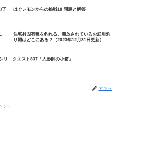
の了
はぐレモンからの挑戦18 問題と解答
に
住宅村固有種を釣れる、開放されているお庭用釣
り堀はどこにある？（2023年12月31日更新）
シリ
クエスト837「人形師の小箱」
アキラ
ベント