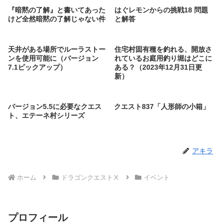
『暗黙の了解』と書いてあった
はぐレモンからの挑戦18 問題
けど全然暗黙の了解じゃない件
と解答
天井がある場所でルーラストー
住宅村固有種を釣れる、開放さ
ンを使用可能に（バージョン
れているお庭用釣り堀はどこに
7.1ピックアップ）
ある？（2023年12月31日更
新）
バージョン5.5に必要なクエス
クエスト837「人形師の小箱」
ト、エテーネ村シリーズ
アキラ
ホーム
ドラゴンクエストⅩ
イベント
プロフィール