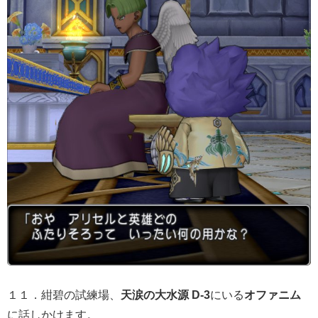
１１．紺碧の試練場、
天涙の大水源 D-3
にいる
オファニム
に話しかけます。