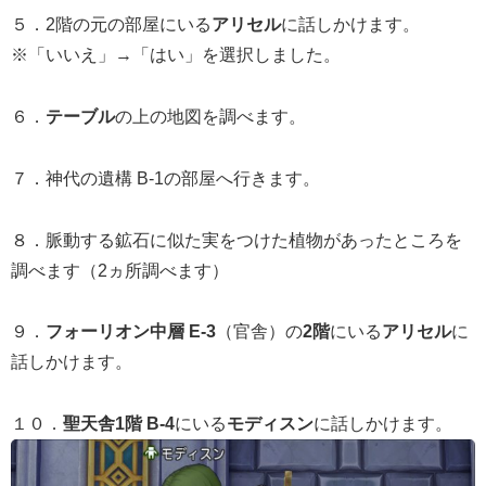
５．2階の元の部屋にいる
アリセル
に話しかけます。
※「いいえ」→「はい」を選択しました。
６．
テーブル
の上の地図を調べます。
７．神代の遺構 B-1の部屋へ行きます。
８．脈動する鉱石に似た実をつけた植物があったところを
調べます（2ヵ所調べます）
９．
フォーリオン中層 E-3
（官舎）の
2階
にいる
アリセル
に
話しかけます。
１０．
聖天舎1階 B-4
にいる
モディスン
に話しかけます。