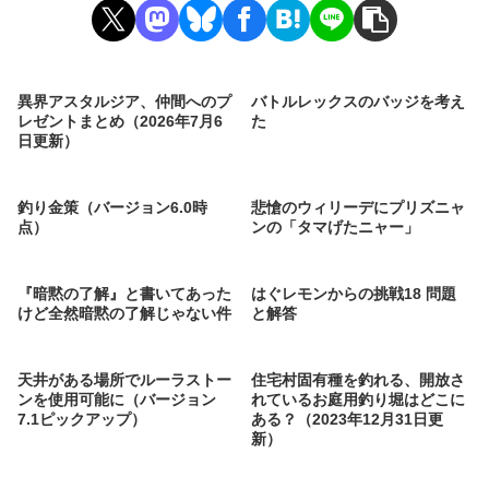
異界アスタルジア、仲間へのプ
バトルレックスのバッジを考え
レゼントまとめ（2026年7月6
た
日更新）
釣り金策（バージョン6.0時
悲愴のウィリーデにプリズニャ
点）
ンの「タマげたニャー」
『暗黙の了解』と書いてあった
はぐレモンからの挑戦18 問題
けど全然暗黙の了解じゃない件
と解答
天井がある場所でルーラストー
住宅村固有種を釣れる、開放さ
ンを使用可能に（バージョン
れているお庭用釣り堀はどこに
7.1ピックアップ）
ある？（2023年12月31日更
新）