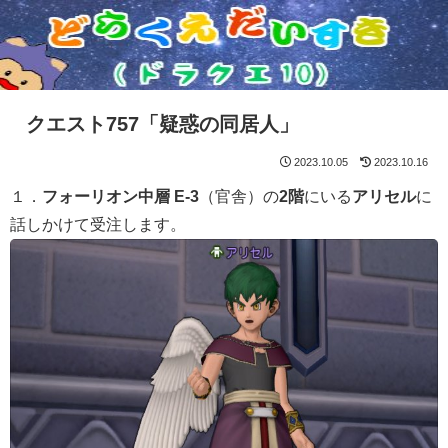
クエスト757「疑惑の同居人」
2023.10.05
2023.10.16
１．
フォーリオン中層 E-3
（官舎）の
2階
にいる
アリセル
に
話しかけて受注します。