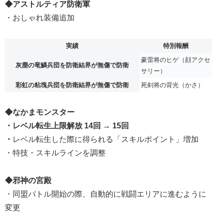
◆アストルティア防衛軍
・おしゃれ装備追加
実績
特別報酬
豪雷将のヒゲ（顔アクセ
灰塵の竜鱗兵団を防衛結界が無傷で防衛
サリー）
彩虹の粘塊兵団を防衛結界が無傷で防衛
死剣将の背光（かさ）
◆なかまモンスター
・レベル転生上限解放 14回 → 15回
・
レベル転生した際に得られる「スキルポイント」増加
・特技・スキルラインを調整
◆邪神の宮殿
・同盟バトル開始の際、自動的に戦闘エリアに進むように
変更