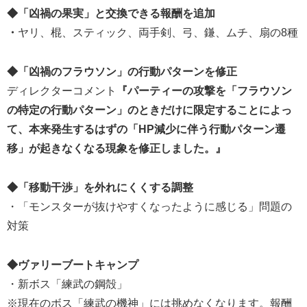
◆「凶禍の果実」と交換できる報酬を追加
・
ヤリ、棍、スティック、両手剣、弓、鎌、ムチ、扇の8種
◆「凶禍のフラウソン」の行動パターンを修正
ディレクターコメント
『パーティーの攻撃を「フラウソン
の特定の行動パターン」のときだけに限定することによっ
て、本来発生するはずの「HP減少に伴う行動パターン遷
移」が起きなくなる現象を修正しました。』
◆「移動干渉」を外れにくくする調整
・「モンスターが抜けやすくなったように感じる」問題の
対策
◆ヴァリーブートキャンプ
・新ボス「練武の鋼殻」
※現在のボス「練武の機神」には挑めなくなります。報酬