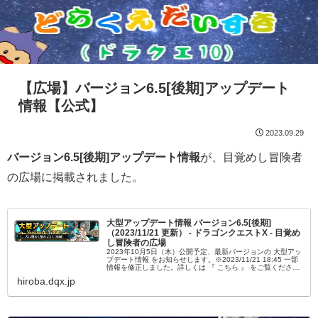
【広場】バージョン6.5[後期]アップデート
情報【公式】
2023.09.29
バージョン6.5[後期]アップデート情報
が、目覚めし冒険者
の広場に掲載されました。
大型アップデート情報 バージョン6.5[後期]
（2023/11/21 更新） - ドラゴンクエストX - 目覚め
し冒険者の広場
2023年10月5日（木）公開予定、最新バージョンの 大型アッ
プデート情報 をお知らせします。※2023/11/21 18:45 一部
情報を修正しました。詳しくは 『 こちら 』 をご覧くださ
い。
hiroba.dqx.jp