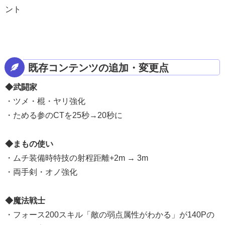
ント
既存コンテンツの追加・変更点
◆武闘家
・ツメ・棍・ヤリ強化
・ためる参のCTを25秒→20秒に
◆まもの使い
・ムチ装備時特技の射程距離+2m → 3m
・両手剣・オノ強化
◆魔法戦士
・フォース200スキル「敵の弱点属性がわかる」が140Pの