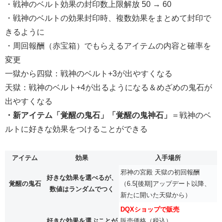
・戦神のベルト効果の封印数上限解放 50 → 60
・戦神のベルトの効果封印時、複数効果をまとめて封印で
きるように
・周回報酬（赤宝箱）でもらえるアイテムの内容と確率を
変更
一獄から四獄：戦神のベルト+3が出やすくなる
天獄：戦神のベルト+4が出るようになる＆めざめの鬼石が
出やすくなる
・新アイテム「覚醒の鬼石」「覚醒の鬼神石」
＝戦神のベ
ルトに好きな効果をつけることができる
アイテム
効果
入手場所
邪神の宮殿 天獄の初回報酬
好きな効果を選べるが、
覚醒の鬼石
（6.5[後期]アップデート以降、
数値はランダムでつく
新たに開いた天獄から）
DQXショップで販売
好きな効果を選ぶことが
販売価格（税込）