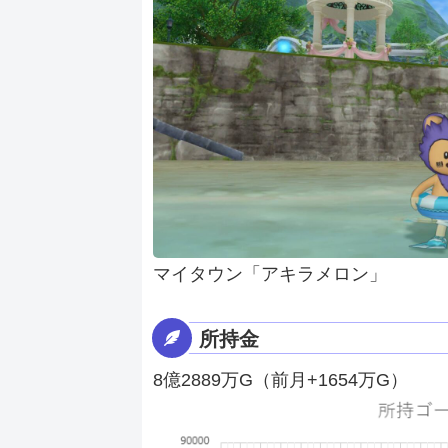
マイタウン「アキラメロン」
所持金
8億2889万G（前月+1654万G）