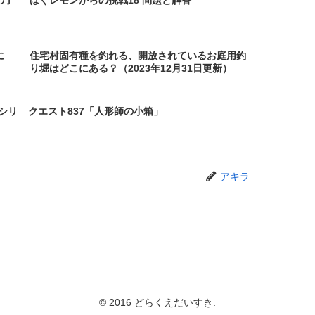
の了
はぐレモンからの挑戦18 問題と解答
に
住宅村固有種を釣れる、開放されているお庭用釣
り堀はどこにある？（2023年12月31日更新）
シリ
クエスト837「人形師の小箱」
アキラ
© 2016 どらくえだいすき.