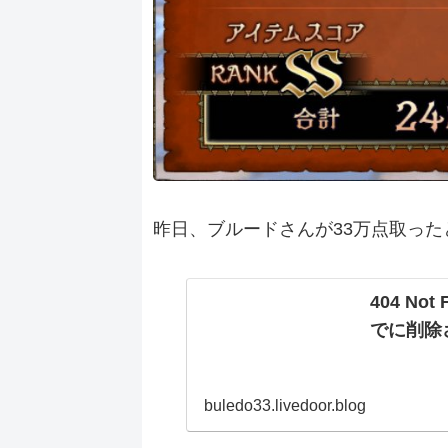
昨日、ブルードさんが33万点取っ
404 N
でに削除
buledo33.livedoor.blog