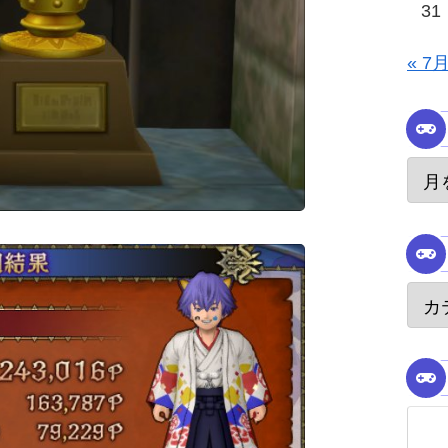
31
« 7