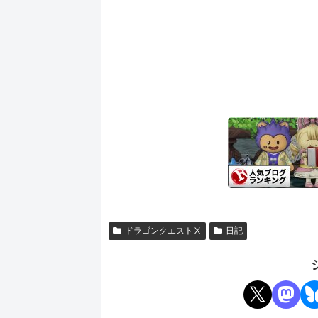
ドラゴンクエストⅩ
日記