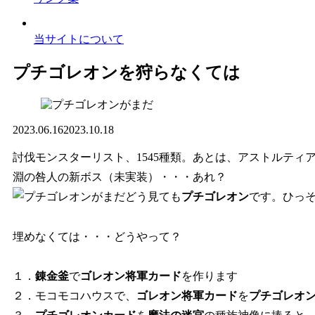
当サイトについて
プチゴレオンを狩らなくては
2023.06.16
2023.10.18
討伐モンスターリスト、1545種類。あとは、アストルティ
淵の咎人の新ボス（未実装）・・・あれ？
どう見ても
プチゴレオン
です。ひっ
埋めなくては・・・どうやって？
１．
錬金釜
で
ゴレオン将軍カード
を作ります
２．モコモコハウスで、
ゴレオン将軍カード
を
プチゴレオ