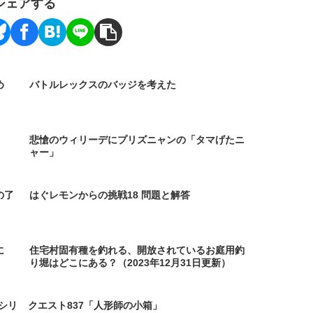
シェアする
め
バトルレックスのバッジを考えた
悲愴のウィリーデにプリズニャンの「タマげたニ
ャー」
の了
はぐレモンからの挑戦18 問題と解答
に
住宅村固有種を釣れる、開放されているお庭用釣
り堀はどこにある？（2023年12月31日更新）
シリ
クエスト837「人形師の小箱」