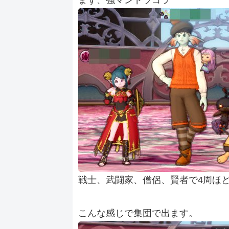
まず、強マンドラゴラ
戦士、武闘家、僧侶、賢者で4周ほ
こんな感じで集団で出ます。