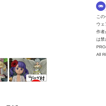
この
ウェ
作者
は禁
PRO
All R