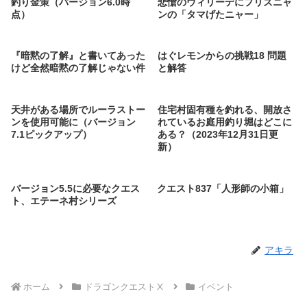
釣り金策（バージョン6.0時
悲愴のウィリーデにプリズニャ
点）
ンの「タマげたニャー」
『暗黙の了解』と書いてあった
はぐレモンからの挑戦18 問題
けど全然暗黙の了解じゃない件
と解答
天井がある場所でルーラストー
住宅村固有種を釣れる、開放さ
ンを使用可能に（バージョン
れているお庭用釣り堀はどこに
7.1ピックアップ）
ある？（2023年12月31日更
新）
バージョン5.5に必要なクエス
クエスト837「人形師の小箱」
ト、エテーネ村シリーズ
アキラ
ホーム
ドラゴンクエストⅩ
イベント