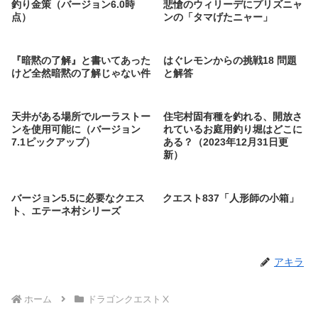
釣り金策（バージョン6.0時
悲愴のウィリーデにプリズニャ
点）
ンの「タマげたニャー」
『暗黙の了解』と書いてあった
はぐレモンからの挑戦18 問題
けど全然暗黙の了解じゃない件
と解答
天井がある場所でルーラストー
住宅村固有種を釣れる、開放さ
ンを使用可能に（バージョン
れているお庭用釣り堀はどこに
7.1ピックアップ）
ある？（2023年12月31日更
新）
バージョン5.5に必要なクエス
クエスト837「人形師の小箱」
ト、エテーネ村シリーズ
アキラ
ホーム
ドラゴンクエストⅩ