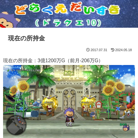
現在の所持金
2017.07.31
2024.05.18
現在の所持金：3億1200万G（前月-206万G）