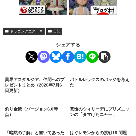
ドラゴンクエストⅩ
日記
シェアする
異界アスタルジア、仲間へのプ
バトルレックスのバッジを考え
レゼントまとめ（2026年7月6
た
日更新）
釣り金策（バージョン6.0時
悲愴のウィリーデにプリズニャ
点）
ンの「タマげたニャー」
『暗黙の了解』と書いてあった
はぐレモンからの挑戦18 問題