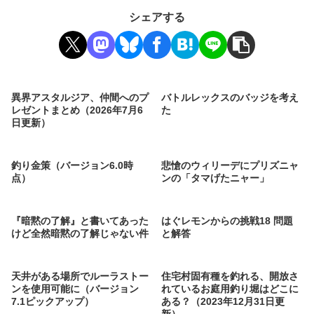
シェアする
異界アスタルジア、仲間へのプ
バトルレックスのバッジを考え
レゼントまとめ（2026年7月6
た
日更新）
釣り金策（バージョン6.0時
悲愴のウィリーデにプリズニャ
点）
ンの「タマげたニャー」
『暗黙の了解』と書いてあった
はぐレモンからの挑戦18 問題
けど全然暗黙の了解じゃない件
と解答
天井がある場所でルーラストー
住宅村固有種を釣れる、開放さ
ンを使用可能に（バージョン
れているお庭用釣り堀はどこに
7.1ピックアップ）
ある？（2023年12月31日更
新）