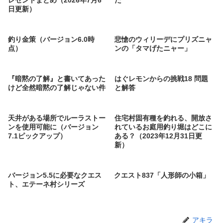
レゼントまとめ（2026年7月6
た
日更新）
釣り金策（バージョン6.0時
悲愴のウィリーデにプリズニャ
点）
ンの「タマげたニャー」
『暗黙の了解』と書いてあった
はぐレモンからの挑戦18 問題
けど全然暗黙の了解じゃない件
と解答
天井がある場所でルーラストー
住宅村固有種を釣れる、開放さ
ンを使用可能に（バージョン
れているお庭用釣り堀はどこに
7.1ピックアップ）
ある？（2023年12月31日更
新）
バージョン5.5に必要なクエス
クエスト837「人形師の小箱」
ト、エテーネ村シリーズ
アキラ