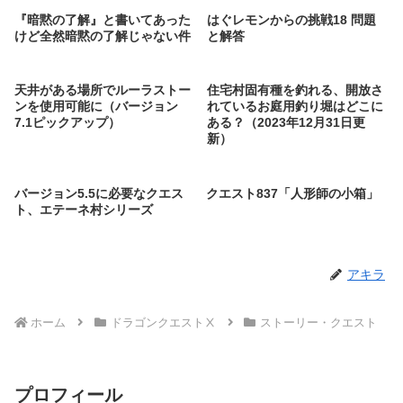
『暗黙の了解』と書いてあった
はぐレモンからの挑戦18 問題
けど全然暗黙の了解じゃない件
と解答
天井がある場所でルーラストー
住宅村固有種を釣れる、開放さ
ンを使用可能に（バージョン
れているお庭用釣り堀はどこに
7.1ピックアップ）
ある？（2023年12月31日更
新）
バージョン5.5に必要なクエス
クエスト837「人形師の小箱」
ト、エテーネ村シリーズ
アキラ
ホーム
ドラゴンクエストⅩ
ストーリー・クエスト
プロフィール