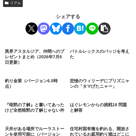
リアル
シェアする
異界アスタルジア、仲間へのプ
バトルレックスのバッジを考え
レゼントまとめ（2026年7月6
た
日更新）
釣り金策（バージョン6.0時
悲愴のウィリーデにプリズニャ
点）
ンの「タマげたニャー」
『暗黙の了解』と書いてあった
はぐレモンからの挑戦18 問題
けど全然暗黙の了解じゃない件
と解答
天井がある場所でルーラストー
住宅村固有種を釣れる、開放さ
ンを使用可能に（バージョン
れているお庭用釣り堀はどこに