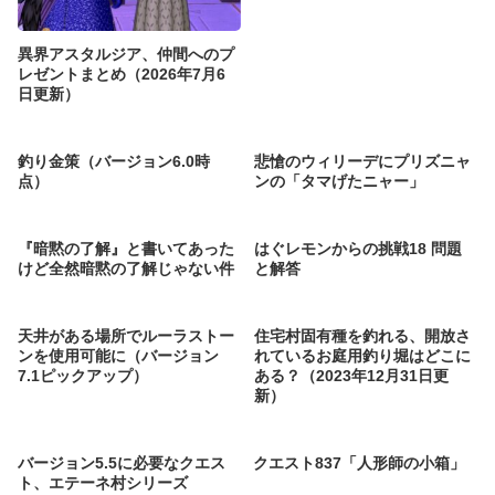
異界アスタルジア、仲間へのプ
レゼントまとめ（2026年7月6
日更新）
釣り金策（バージョン6.0時
悲愴のウィリーデにプリズニャ
点）
ンの「タマげたニャー」
『暗黙の了解』と書いてあった
はぐレモンからの挑戦18 問題
けど全然暗黙の了解じゃない件
と解答
天井がある場所でルーラストー
住宅村固有種を釣れる、開放さ
ンを使用可能に（バージョン
れているお庭用釣り堀はどこに
7.1ピックアップ）
ある？（2023年12月31日更
新）
バージョン5.5に必要なクエス
クエスト837「人形師の小箱」
ト、エテーネ村シリーズ