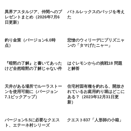
異界アスタルジア、仲間へのプ
バトルレックスのバッジを考え
レゼントまとめ（2026年7月6
た
日更新）
釣り金策（バージョン6.0時
悲愴のウィリーデにプリズニャ
点）
ンの「タマげたニャー」
『暗黙の了解』と書いてあった
はぐレモンからの挑戦18 問題
けど全然暗黙の了解じゃない件
と解答
天井がある場所でルーラストー
住宅村固有種を釣れる、開放さ
ンを使用可能に（バージョン
れているお庭用釣り堀はどこに
7.1ピックアップ）
ある？（2023年12月31日更
新）
バージョン5.5に必要なクエス
クエスト837「人形師の小箱」
ト、エテーネ村シリーズ